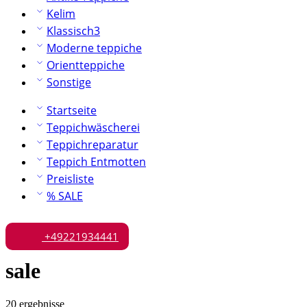
Kelim
Klassisch3
Moderne teppiche
Orientteppiche
Sonstige
Startseite
Teppichwäscherei
Teppichreparatur
Teppich Entmotten
Preisliste
% SALE
+49221934441
sale
20 ergebnisse