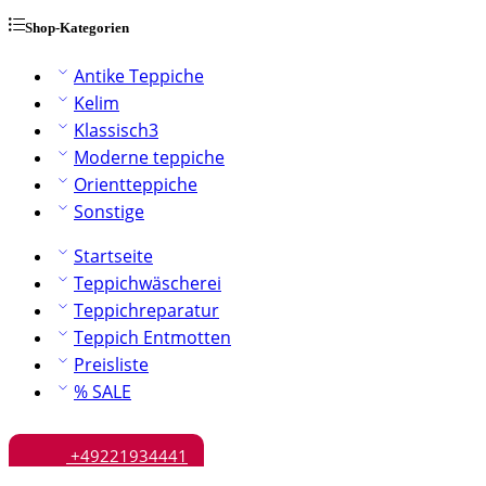
Shop-Kategorien
Antike Teppiche
Kelim
Klassisch3
Moderne teppiche
Orientteppiche
Sonstige
Startseite
Teppichwäscherei
Teppichreparatur
Teppich Entmotten
Preisliste
% SALE
+49221934441