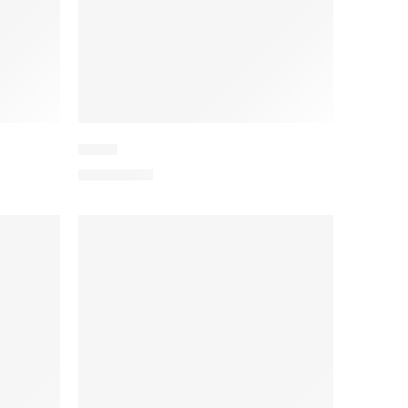
Bidjar
2.500,00
€
IN DEN WARENKORB