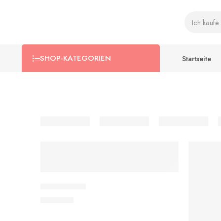
SHOP-KATEGORIEN
Startseite
IN DEN WARENKORB
IN 
Sigler Super
590,00
€