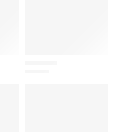
Nain mit Seide
2.700,00
€
IN DEN WARENKORB