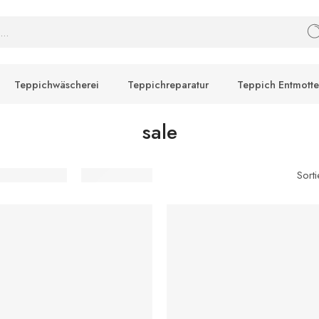
Teppichwäscherei
Teppichreparatur
Teppich Entmott
sale
Sort
DEN WARENKORB
IN DEN WARENKORB