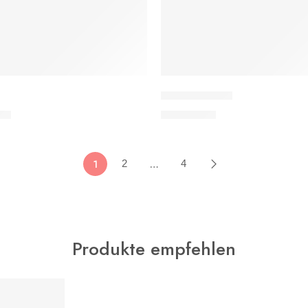
Täbriz / Khaki
0
€
2.100,00
€
1
…
2
4
Produkte empfehlen
N
ORB