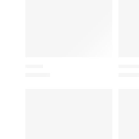
Abadeh
Ziegler 
1.200,00
€
340,00
€
IN DEN WARENKORB
IN 