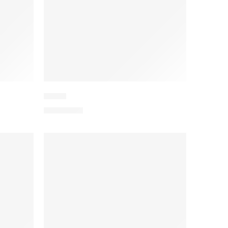
Sargh
1.150,00
€
IN DEN WARENKORB