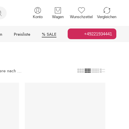
Konto
Wagen
Wunschzettel
Vergleichen
en
Preisliste
% SALE
+49221934441
iere nach
...
IN DEN WARENKORB