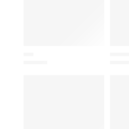
Nain
Indo Har
2.200,00
€
1.100,0
IN DEN WARENKORB
IN 