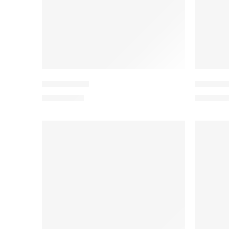
Lori-Gabbeh
Indo Täb
2.200,00
€
1.950,0
IN DEN WARENKORB
IN 