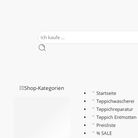
Shop-Kategorien
Startseite
Teppichwäscherei
Antike Teppiche
Teppichreparatur
Kelim
Teppich Entmotten
Klassisch3
Preisliste
Moderne teppiche
% SALE
Orientteppiche