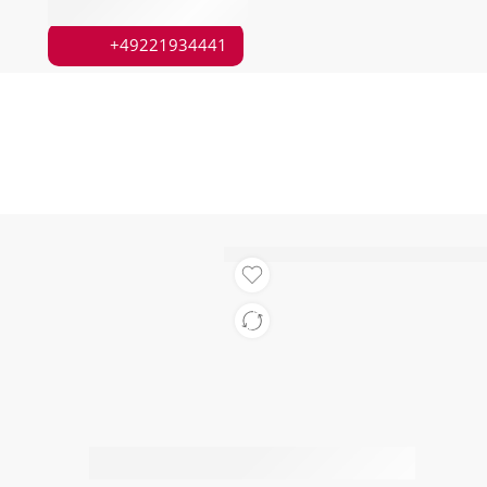
Sonstige
+49221934441
Sigler Super