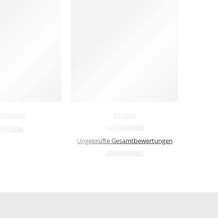
ri-blue
Lori-G
90,00
€
Bewertet mit
5.00
von 5
Ungeprüfte Gesamtbewertungen
1.120,00
€