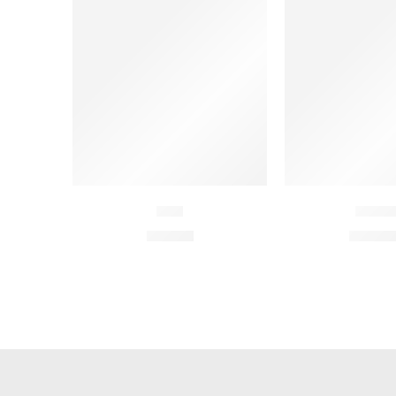
Lori
Gabb
80,00
€
1.600,