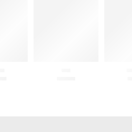
eh
Lori
Lo
00
€
370,00
€
3