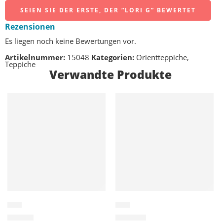
SEIEN SIE DER ERSTE, DER “LORI G” BEWERTET
Rezensionen
Es liegen noch keine Bewertungen vor.
Artikelnummer:
15048
Kategorien:
Orientteppiche
,
Teppiche
Verwandte Produkte
In den Warenkorb
In den Warenkorb
Lori
Lori
80,00
€
370,00
€