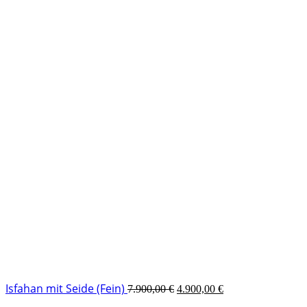
Isfahan mit Seide (Fein)
7.900,00
€
4.900,00
€