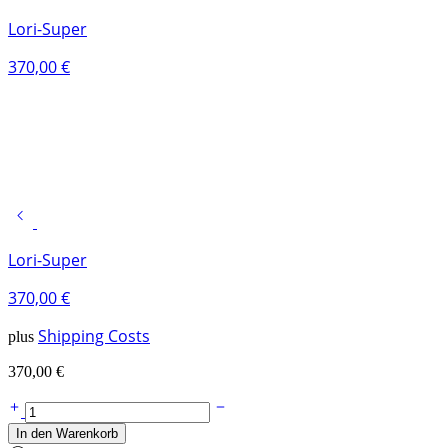
Lori-Super
370,00
€
Lori-Super
370,00
€
Shipping Costs
plus
370,00
€
In den Warenkorb