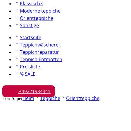
Klassisch3
Moderne teppiche
Orientteppiche
Sonstige
Startseite
Teppichwäscherei
Teppichreparatur
Teppich Entmotten
Preisliste
% SALE
+49221934441
Heim
Teppiche
Orientteppiche
Lori-Super