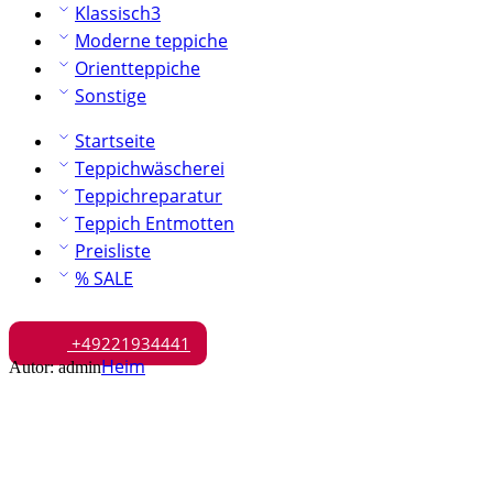
Klassisch3
Moderne teppiche
Orientteppiche
Sonstige
Startseite
Teppichwäscherei
Teppichreparatur
Teppich Entmotten
Preisliste
% SALE
+49221934441
Heim
Autor: admin