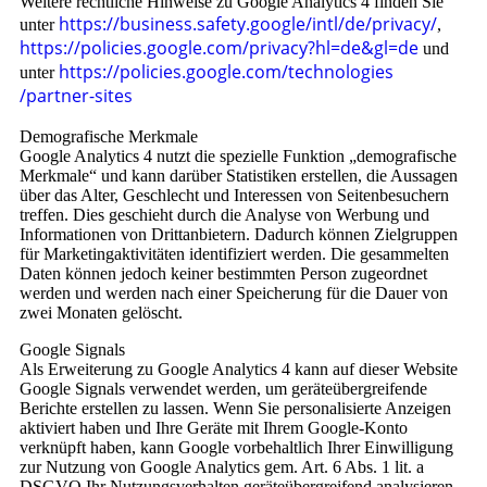
Weitere rechtliche Hinweise zu Google Analytics 4 finden Sie
https://business.safety.google
/intl
/de
/privacy
/
unter
,
https://policies.google.com
/privacy
?hl=de
&gl=de
und
https://policies.google.com
/technologies
unter
/partner-sites
Demografische Merkmale
Google Analytics 4 nutzt die spezielle Funktion „demografische
Merkmale“ und kann darüber Statistiken erstellen, die Aussagen
über das Alter, Geschlecht und Interessen von Seitenbesuchern
treffen. Dies geschieht durch die Analyse von Werbung und
Informationen von Drittanbietern. Dadurch können Zielgruppen
für Marketingaktivitäten identifiziert werden. Die gesammelten
Daten können jedoch keiner bestimmten Person zugeordnet
werden und werden nach einer Speicherung für die Dauer von
zwei Monaten gelöscht.
Google Signals
Als Erweiterung zu Google Analytics 4 kann auf dieser Website
Google Signals verwendet werden, um geräteübergreifende
Berichte erstellen zu lassen. Wenn Sie personalisierte Anzeigen
aktiviert haben und Ihre Geräte mit Ihrem Google-Konto
verknüpft haben, kann Google vorbehaltlich Ihrer Einwilligung
zur Nutzung von Google Analytics gem. Art. 6 Abs. 1 lit. a
DSGVO Ihr Nutzungsverhalten geräteübergreifend analysieren